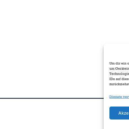
Um dir ein 
um Gerätein
Technologie
IDs auf die
zurückziehs
Dienste ver
Akze