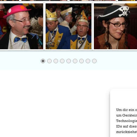
Um dir ein 
um Gerätein
Technologie
IDs auf die
zurückziehs