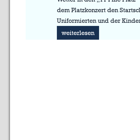
dem Platzkonzert den Startsc
Uniformierten und der Kinde
Blaugelber
weiterlesen
Budenzauber:
Rückblick
auf
unser
Biwak