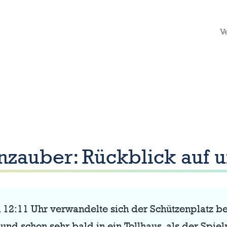
V
zauber: Rückblick auf 
m 12:11 Uhr verwandelte sich der Schützenplatz b
z“ und schon sehr bald in ein Tollhaus, als der S