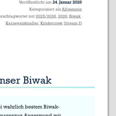
Veröffentlicht am
24. Januar 2026
Kategorisiert als
Allgemein
erschlagwortet mit
2025/2026
,
2026
,
Biwak
,
Karnevalsknaller
,
Kindercrew
,
Stream D
unser Biwak
ei wahrlich bestem Biwak-
pielmannszug Angermund mit