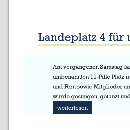
Landeplatz 4 für
Am vergangenen Samstag fand 
umbenannten 11-Pille Platz i
und Fern sowie Mitglieder un
wurde gesungen, getanzt und
Landeplatz
weiterlesen
4
für