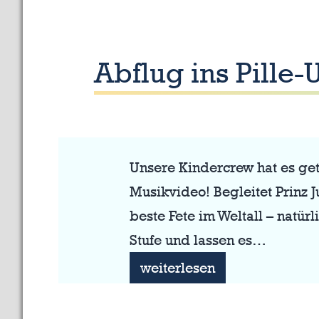
Abflug ins Pille
Unsere Kindercrew hat es geta
Musikvideo! Begleitet Prinz J
beste Fete im Weltall – natü
Stufe und lassen es…
Abflug
weiterlesen
ins
Pille-