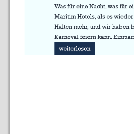
Was für eine Nacht, was für
Maritim Hotels, als es wiede
Halten mehr, und wir haben b
Karneval feiern kann. Einma
Große
weiterlesen
Kostümsitzung
2026:
Ein
närrisches
Feuerwerk
im
Pille-
Universum!