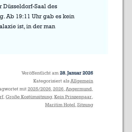
r Düsseldorf-Saal des
ng. Ab 19:11 Uhr gab es kein
laxie ist, in der man
Veröffentlicht am
28. Januar 2026
Kategorisiert als
Allgemein
agwortet mit
2025/2026
,
2026
,
Angermund
,
rf
,
Große Kostümsitzung
,
Kein Prinzenpaar
,
Maritim Hotel
,
Sitzung