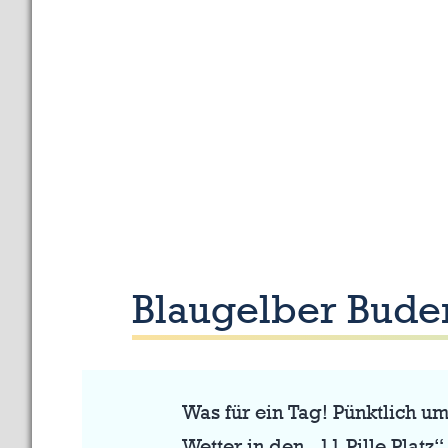
unsere
Kindercrew-
Rakete
Blaugelber Buden
Was für ein Tag! Pünktlich u
Wetter in den „11 Pille Plat