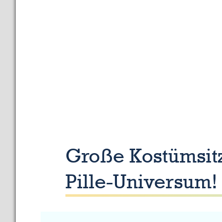
Universum!
🚀
✨
Große Kostümsitz
Pille-Universum!