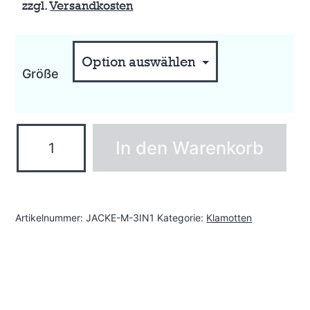
zzgl.
Versandkosten
Größe
Herren
In den Warenkorb
3-
in-
1
Jacke
Artikelnummer:
JACKE-M-3IN1
Kategorie:
Klamotten
Menge