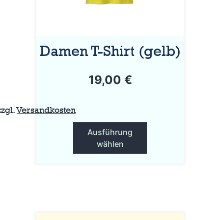
Optionen
können
auf
Damen T-Shirt (gelb)
der
Produktseite
19,00
€
gewählt
werden
zzgl.
Versandkosten
Ausführung
wählen