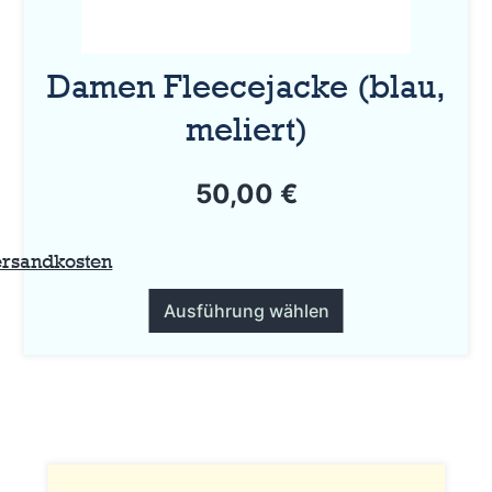
können
auf
Damen Fleecejacke (blau,
der
meliert)
Produktseite
gewählt
50,00
€
werden
ersandkosten
Ausführung wählen