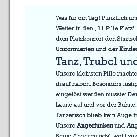
Was für ein Tag! Pünktlich u
Wetter in den „11 Pille Platz“
dem Platzkonzert den Startsc
Uniformierten und der
Kinde
Tanz, Trubel un
Unsere kleinsten Pille macht
drauf haben. Besonders lusti
eingelöst werden musste: De
Laune auf und vor der Bühne!
Tänzerisch blieb kein Auge tr
Unsere
Angerfunken
und
Ang
Beine Angermunds“ wohl zukü