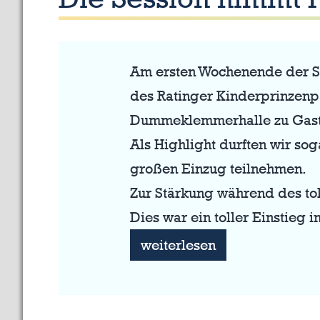
Am ersten Wochenende der Se
des Ratinger Kinderprinzen
Dummeklemmerhalle zu Gast
Als Highlight durften wir so
großen Einzug teilnehmen.
Zur Stärkung während des t
Dies war ein toller Einstieg i
Die
weiterlesen
Session
nimmt
Fahrt