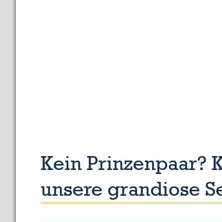
auf
Kein Prinzenpaar? 
unsere grandiose S