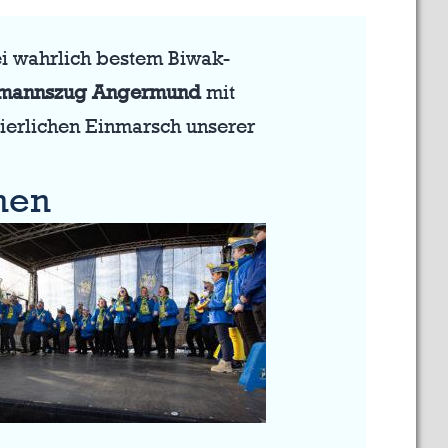
ei wahrlich bestem Biwak-
lmannszug Angermund
mit
eierlichen Einmarsch unserer
hen