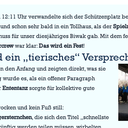
m 12:11 Uhr verwandelte sich der Schützenplatz b
 und schon sehr bald in ein Tollhaus, als der
Spie
huss für unser diesjähriges Biwak gab. Mit dem f
rcrew
war klar:
Das wird ein Fest
!
d ein „tierisches“ Versprec
en den Anfang und zeigten direkt, was sie
g wurde es, als ein offener Paragraph
r
Ententanz
sorgte für kollektive gute
ocken und kein Fuß still:
ersternchen
, die sich den Titel „schnellste
nftig werden teilen müssen, wirbelten