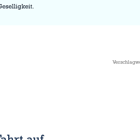
eselligkeit.
Verschlagwo
ahrt auf