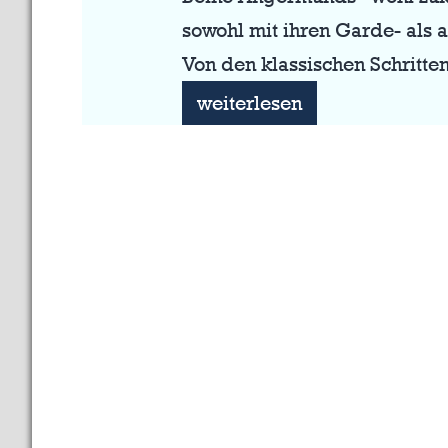
sowohl mit ihren Garde- als 
Von den klassischen Schritt
Blaugelber
weiterlesen
Budenzauber:
Rückblick
auf
unser
Biwak