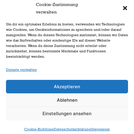
Cookie-Zustimmung
Nächster Beitrag
verwalten
Quadratisch? Logo! Das
Um dir ein optimales Erlebnis zu bieten, verwenden wir Technologien
wie Cookies, um Geräteinformationen zu speichern und/oder darauf
Sommerfest der
zuzugreifen. Wenn du diesen Technologien zustimmst, können wir Daten
Angersternchen
wie das Surfverhalten oder eindeutige IDs auf dieser Website
verarbeiten. Wenn du deine Zustimmung nicht erteilst oder
zurückziehst, können bestimmte Merkmale und Funktionen
beeinträchtigt werden.
Dienste verwalten
Akzeptieren
Ablehnen
zur Startseite
Einstellungen ansehen
Cookie-Richtlinie
Datenschutzerklärung
Impressum