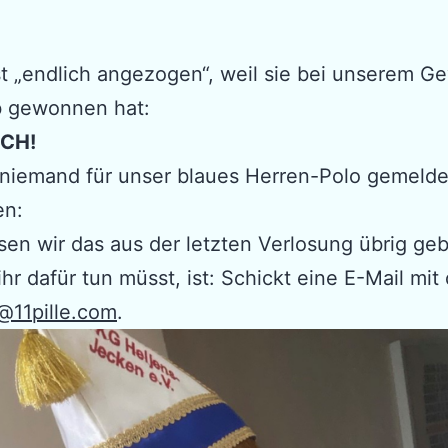
st „endlich angezogen“, weil sie bei unserem Ge
b gewonnen hat:
CH!
h niemand für unser blaues Herren-Polo gemelde
en:
en wir das aus der letzten Verlosung übrig ge
ihr dafür tun müsst, ist: Schickt eine E-Mail mit
@11pille.com
.