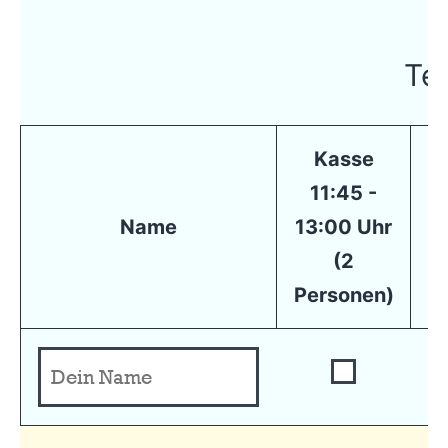
Tei
Kasse
11:45 -
Name
13:00 Uhr
1
(2
Personen)
P