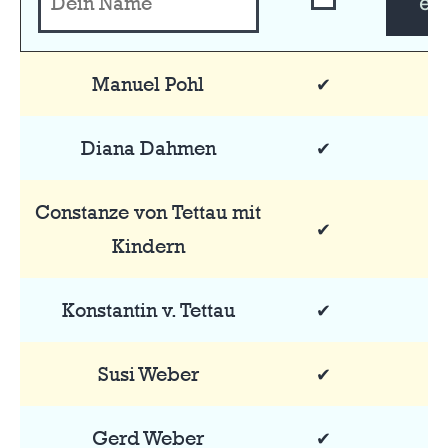
ei
Manuel Pohl
✔
Diana Dahmen
✔
Constanze von Tettau mit
✔
Kindern
Konstantin v. Tettau
✔
Susi Weber
✔
Gerd Weber
✔