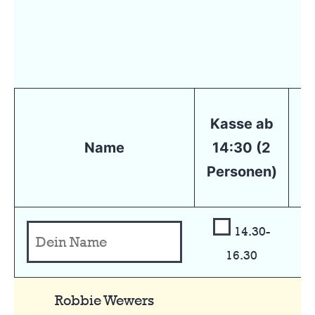
Kasse ab
K
Name
14:30 (2
1
Personen)
P
14.30-
16.30
Robbie Wewers