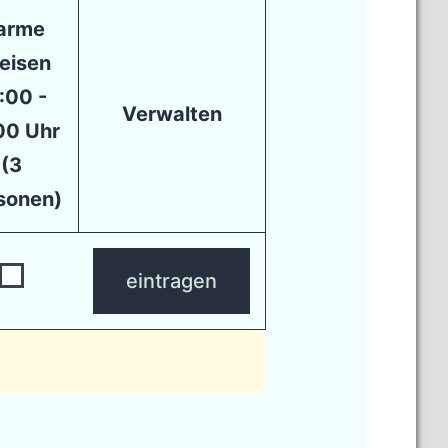
arme
eisen
:00 -
Verwalten
00 Uhr
(3
sonen)
eintragen