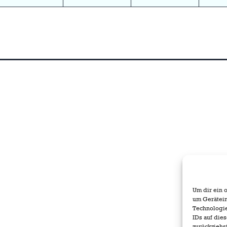
Um dir ein 
um Gerätein
Technologie
IDs auf die
zurückziehs