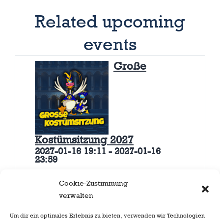
Related upcoming
events
Große
Kostümsitzung 2027
2027-01-16 19:11 - 2027-01-16
23:59
Am
16.01.2027
Cookie-Zustimmung
werden wir mit
verwalten
unserer
Großen Kostümsitzung
Um dir ein optimales Erlebnis zu bieten, verwenden wir Technologien
abermals den Düsseldorf-Saal