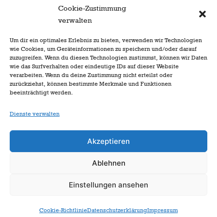
Cookie-Zustimmung
verwalten
Nächster Beitrag
Um dir ein optimales Erlebnis zu bieten, verwenden wir Technologien
wie Cookies, um Geräteinformationen zu speichern und/oder darauf
Neujahrsempfang der KG
zuzugreifen. Wenn du diesen Technologien zustimmst, können wir Daten
Utzbrüder
wie das Surfverhalten oder eindeutige IDs auf dieser Website
verarbeiten. Wenn du deine Zustimmung nicht erteilst oder
zurückziehst, können bestimmte Merkmale und Funktionen
beeinträchtigt werden.
Dienste verwalten
Akzeptieren
Ablehnen
zur Startseite
Einstellungen ansehen
Cookie-Richtlinie
Datenschutzerklärung
Impressum