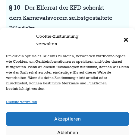
§ 10
Der Elferrat der KFD schenkt
dem Karnevalsverein selbstgestaltete
Pilledeko.
Cookie-Zustimmung
verwalten
§ 11
Die Eltern der vorjährigen
Prinzencrew gehen beim Lintorfer
Um dir ein optimales Erlebnis zu bieten, verwenden wir Technologien
wie Cookies, um Geräteinformationen zu speichern und/oder darauf
Karnevalszug als Kostümgruppe mit.
zuzugreifen. Wenn du diesen Technologien zustimmst, können wir Daten
wie das Surfverhalten oder eindeutige IDs auf dieser Website
verarbeiten. Wenn du deine Zustimmung nicht erteilst oder
zurückziehst, können bestimmte Merkmale und Funktionen
beeinträchtigt werden.
Dienste verwalten
Akzeptieren
Ablehnen