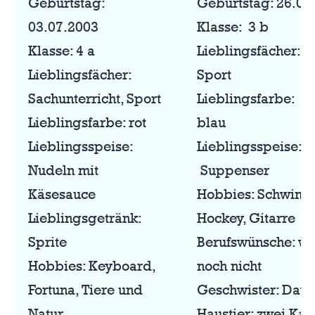
Geburtstag:
Geburtstag: 26.05
03.07.2003
Klasse: 3 b
Klasse: 4 a
Lieblingsfächer: E
Lieblingsfächer:
Sport
Sachunterricht, Sport
Lieblingsfarbe: gr
Lieblingsfarbe: rot
blau
Lieblingsspeise:
Lieblingsspeise:
Nudeln mit
Suppenser
Käsesauce
Hobbies: Schwim
Lieblingsgetränk:
Hockey, Gitarre
Sprite
Berufswünsche: we
Hobbies: Keyboard,
noch nicht
Fortuna, Tiere und
Geschwister: Davi
Natur
Haustier: zwei Kat