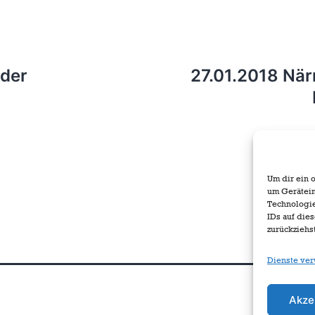
 der
27.01.2018 När
Um dir ein 
um Gerätein
Technologie
IDs auf die
zurückziehs
Dienste ver
Akze